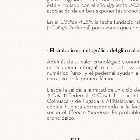
está vinculado con el año siguiente
2-Cal
asociación de ambos exponentes cronoló
En el
Códice Aubin
, la fecha fundaciona
(1-Caña/2-Pedernal) por razones que cons
- El simbolismo mitográfico del glifo cale
Además de su valor cronológico y onomás
un esquema mitográfico con alto valo
numérico “uno” y el pedernal ayudan a 
narrativo de la primera lámina.
Desde la salida, a la mitad de un ciclo d
2-Calli
(1-Pedernal /2-Casa). Lo encon
Colhuacan) de llegada a Atlitlalacyan, 
códice hubiera correspondido a la fech
según el
Códice Mendoza
. Es probabl
cronológico.