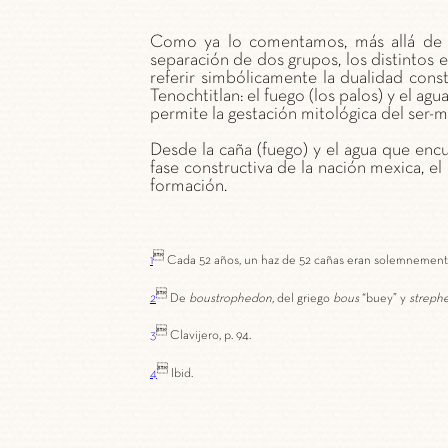
Como ya lo comentamos, más allá de l
separación de dos grupos, los distintos 
referir simbólicamente la dualidad cons
Tenochtitlan: el fuego (los palos) y el ag
permite la gestación mitológica del ser-m
Desde la caña (fuego) y el agua que encu
fase constructiva de la nación mexica, el
formación.

1
Cada 52 años, un haz de 52 cañas eran solemnemente i

2
De
b
oustrophedon
, del griego
bous
“buey” y
streph

3
Clavijero, p. 94.

4
Ibid.