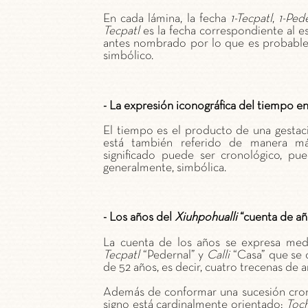
En cada lámina, la fecha
1-Tecpatl
,
1-Ped
Tecpatl
es la fecha correspondiente al es
antes nombrado por lo que es probable 
simbólico.
- La expresión iconográfica del tiempo e
El tiempo es el producto de una gestaci
está también referido de manera más
significado puede ser cronológico, p
generalmente, simbólica.
- Los años del
Xiuhpohualli
“cuenta de añ
La cuenta de los años se expresa med
Tecpatl
“Pedernal” y
Calli
“Casa” que se 
de 52 años, es decir, cuatro trecenas de a
Además de conformar una sucesión crono
signo está cardinalmente orientado:
Toch