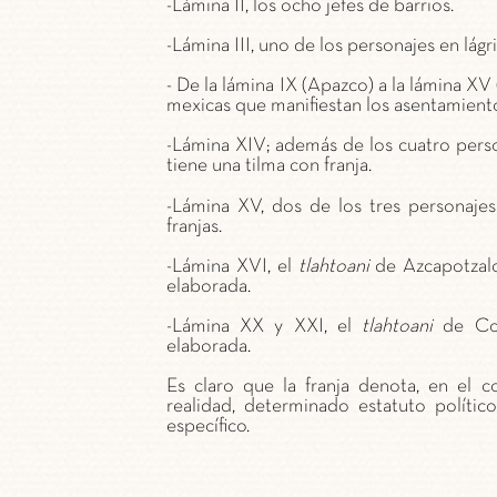
-Lámina II, los ocho jefes de barrios.
-Lámina III, uno de los personajes en lág
- De la lámina IX (Apazco) a la lámina XV
mexicas que manifiestan los asentamientos
-Lámina XIV; además de los cuatro perso
tiene una tilma con franja.
-Lámina XV, dos de los tres personaje
franjas.
-Lámina XVI, el
tlahtoani
de Azcapotzalc
elaborada.
-Lámina XX y XXI, el
tlahtoani
de Colh
elaborada.
Es claro que la franja denota, en el 
realidad, determinado estatuto políti
específico.