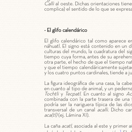
Calli
al oeste. Dichas orientaciones tiene
complica) el sentido de lo que se expresa
- El glifo calendárico
El glifo calendárico tal como aparece e
náhuatl. El signo está contenido en un
culturas del mundo, la cuadratura del s
tiempo cuya forma, antes de su aprehensi
otra parte, el hecho de que el tiempo nat
y que el tiempo calendáricamente sujetad
y los cuatro puntos cardinales, tiende a jus
La figura ideográfica de una casa, la ca
en cuanto al tipo de animal, y un pederna
Tochtli
y
Tecpatl
. En cuanto al signo
Ac
combinada con la parte trasera de una f
podría ser la nariguera típica de las di
transversal de un canal
acalli
. Dicho ca
aca(tl)
(ej. Lámina XI).
La caña
acatl
, asociada al este y primer
1