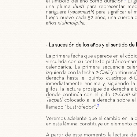
el símbolo del año como duración.
El g
una pluma
ihuitl
para representar medi
nariguera (
yacameztli
) para significar el 
fuego nuevo cada 52 años, una cuerda c
años
xiuhmolpilia.
- La sucesión de los años y el sentido de 
La primera fecha que aparece en el códi
vinculada con su contexto pictórico-narr
calendárica. La primera secuencia cale
izquierda con la fecha
2-Calli
(continuaci
derecha hasta el quinto cuadrete
6-C
inmediatamente encima y, siguiendo la 
glifos, la lectura prosigue de derecha a i
donde continúa con el glifo
12-Acatl
sit
Tecpatl
colocado a la derecha sobre el e
2
llamado “bustrófedon”.
Veremos adelante que el cambio en la ori
en esta lámina, constituye un elemento c
A partir de este momento, la lectura de