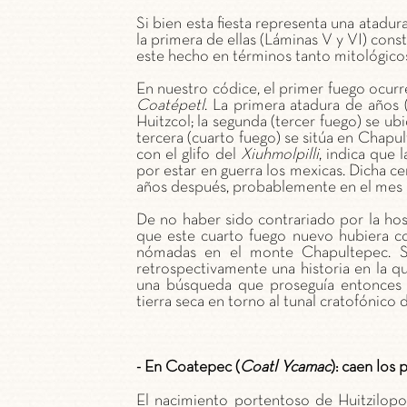
Si bien esta fiesta representa una atadur
la primera de ellas (Láminas V y VI) cons
este hecho en términos tanto mitológico
En nuestro códice, el primer fuego ocur
Coatépetl
. La primera atadura de años 
Huitzcol; la segunda (tercer fuego) se 
tercera (cuarto fuego) se sitúa en Chapult
con el glifo del
Xiuhmolpilli
, indica que l
por estar en guerra los mexicas. Dicha ce
años después, probablemente en el mes
De no haber sido contrariado por la hos
que este cuarto fuego nuevo hubiera coi
nómadas en el monte Chapultepec. Si
retrospectivamente una historia en la 
una búsqueda que proseguía entonces 
tierra seca en torno al tunal cratofónico
- En Coatepec (
Coatl Ycamac
): caen los 
El nacimiento portentoso de Huitzilopo