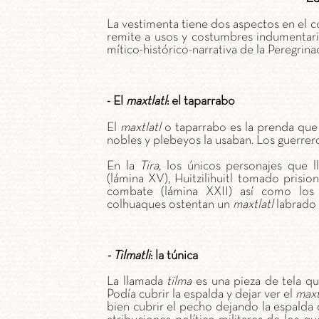
La vestimenta tiene dos aspectos en el 
remite a usos y costumbres indumentari
mítico-histórico-narrativa de la Peregrina
- El
maxtlatl
: el taparrabo
El
maxtlatl
o taparrabo es la prenda que 
nobles y plebeyos la usaban. Los guerrer
En la
Tira
, los únicos personajes que 
(lámina XV), Huitzilihuitl tomado prisio
combate (lámina XXII) así como los 
colhuaques ostentan un
maxtlatl
labrado 
- Tilmatli
: la túnica
La llamada
tilma
es una pieza de tela q
Podía cubrir la espalda y dejar ver el
maxt
bien cubrir el pecho dejando la espalda 