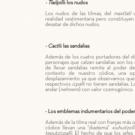
- Tlailpilli
: los nudos
Los nudos de las tilmas, del
maxtlatl
o
realidad vestimentaria pero constituyen
desatar de dichos nudos.
- Cactli
: las sandalias
Además de los cuatro portadores del d
personajes que calzan sandalias son los
de llevar sandalias remite al poder d
contexto de nuestro códice, una opo
desplazamiento ya que observamos que
respectivos
icpalli
no tienen sandalias. L
andar (
nehnemi
) con valor cosmogónico.
- Los emblemas indumentarios del poder 
Además de la tilma real con franjas más 
códice llevan una “diadema”
xiuhuitzoll
teputzicpalli
. El hecho de que los jefes 