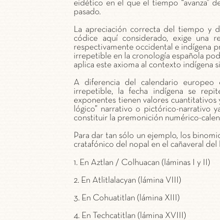
eidético en el que el tiempo “avanza” d
pasado.
La apreciación correcta del tiempo y d
códice aquí considerado, exige una r
respectivamente occidental e indígena pr
irrepetible en la cronología española pod
aplica este axioma al contexto indígena s
A diferencia del calendario europeo 
irrepetible, la fecha indígena se rep
exponentes tienen valores cuantitativos y
lógico” narrativo o pictórico-narrativo
constituir la premonición numérico-calen
Para dar tan sólo un ejemplo, los binom
cratafónico del nopal en el cañaveral del 
1. En Aztlan / Colhuacan (láminas I y II)
2. En Atlitlalacyan (lámina VIII)
3. En Cohuatitlan (lámina XIII)
4. En Techcatitlan (lámina XVIII)