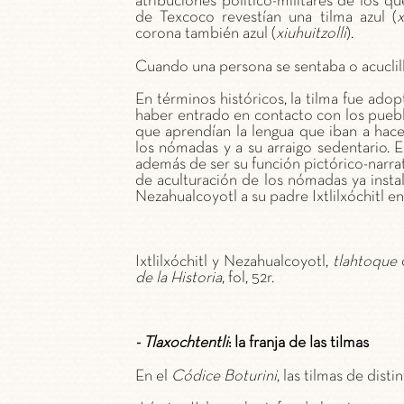
atribuciones político-militares de los qu
de Texcoco revestían una tilma azul (
x
corona también azul (
xiuhuitzolli
).
Cuando una persona se sentaba o acuclilla
En términos históricos, la tilma fue ado
haber entrado en contacto con los pueblo
que aprendían la lengua que iban a hace
los nómadas y a su arraigo sedentario. E
además de ser su función pictórico-narra
de aculturación de los nómadas ya insta
Nezahualcoyotl a su padre Ixtlilxóchitl en
Ixtlilxóchitl y Nezahualcoyotl,
tlahtoque
de la Historia
, fol, 52r.
- Tlaxochtentli
: la franja de las tilmas
En el
Códice Boturini
, las tilmas de dist