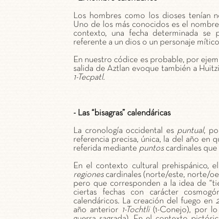
Los hombres como los dioses tenían no
Uno de los más conocidos es el nombre
contexto, una fecha determinada se 
referente a un dios o un personaje mític
En nuestro códice es probable, por ejem
salida de Aztlan evoque también a Huitz
1-Tecpatl
.
- Las “bisagras” calendáricas
La cronología occidental es
puntual
, p
referencia precisa, única, la del año en 
referida mediante
puntos
cardinales que 
En el contexto cultural prehispánico, 
regiones
cardinales (norte/este, norte/oes
pero que corresponden a la idea de “ti
ciertas fechas con carácter cosmogó
calendáricos. La creación del fuego en
2
año anterior
1-Tochtli
(1-Conejo), por lo
guerra sagrada). En el contexto pictóri