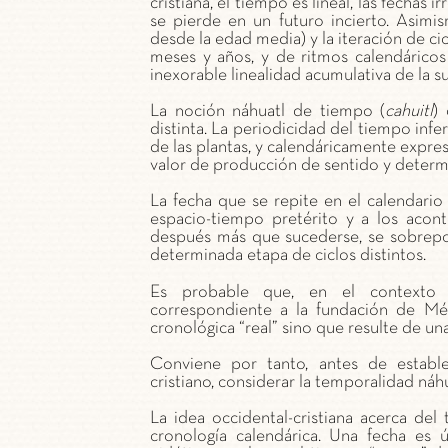
cristiana, el tiempo es lineal, las fechas 
se pierde en un futuro incierto. Asimi
desde la edad media) y la iteración de c
meses y años, y de ritmos calendáricos
inexorable linealidad acumulativa de la s
La noción náhuatl de tiempo (
cahuitl
)
distinta. La periodicidad del tiempo inferi
de las plantas, y calendáricamente expre
valor de producción de sentido y determin
La fecha que se repite en el calendario
espacio-tiempo pretérito y a los acont
después más que sucederse, se sobrep
determinada etapa de ciclos distintos.
Es probable que, en el contexto pi
correspondiente a la fundación de Méx
cronológica “real” sino que resulte de un
Conviene por tanto, antes de estable
cristiano, considerar la temporalidad náh
La idea occidental-cristiana acerca del 
cronología calendárica. Una fecha es 