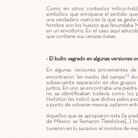
Como en otros contextos mítico-histó
simbólico que enriquece el sentido que 
una verdadera
matriz
en la que se gesta 
hombre son los huesos que fecundaba Mic
en un envoltorio. En el caso aquí aducid
que contiene sus cenizas óseas.
- El bulto sagrado en algunas versiones o
En algunas versiones provenientes de 
3
encontraron “en medio del campo”
dos
subsecuente separación en dos grupos 
juntos. En uno se encontraba una piedra 
no se identificaban todavía como los
Huitziton les indicó que dichos palos pod
a punto de volverse mexica, optaron ento
Aquellos que se apropiaron esta (la pie
de México se llemaron Tlatelolcas[…] l
tuvieron en lo sucesivo el nombre de mej