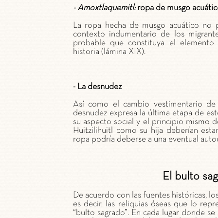
- Amoxtlaquemitl:
ropa de musgo acuátic
La ropa hecha de musgo acuático no pa
contexto indumentario de los migrante
probable que constituya el elemento s
historia (lámina XIX).
- La desnudez
Así como el cambio vestimentario de 
desnudez expresa la última etapa de este
su aspecto social y el principio mismo d
Huitzilihuitl como su hija deberían es
ropa podría deberse a una eventual auto
El bulto sa
De acuerdo con las fuentes históricas, los
es decir, las reliquias óseas que lo re
“bulto sagrado”. En cada lugar donde se